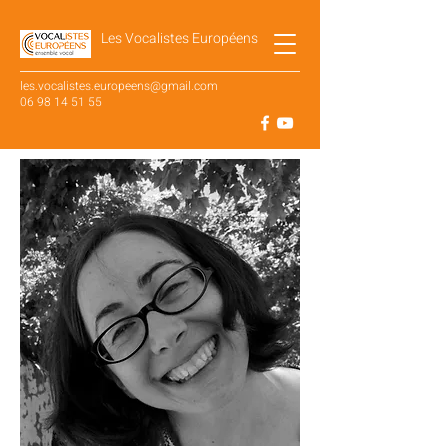
Les Vocalistes Européens
les.vocalistes.europeens@gmail.com
06 98 14 51 55
SUIVEZ NOTRE ACTUALITÉ SUR