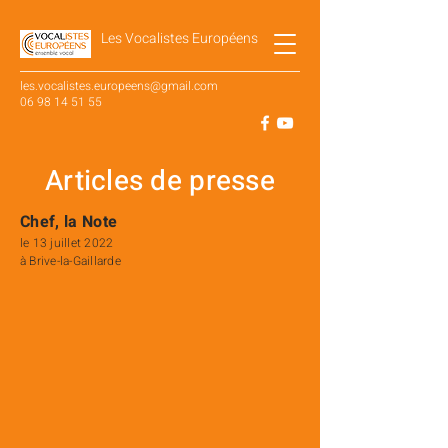
Les Vocalistes Européens
les.vocalistes.europeens@gmail.com
06 98 14 51 55
SUIVEZ NOTRE ACTUALITÉ SUR
Articles de presse
Chef, la Note
le 13 juillet 2022
à Brive-la-Gaillarde