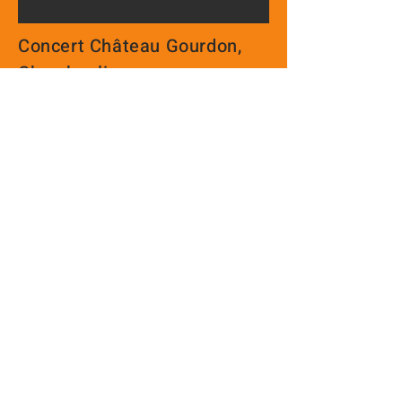
Concert Château Gourdon,
Chamboulive
17 juillet 2021
Concert Tulle
15 juillet 2021