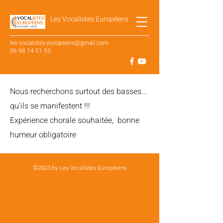
Les Vocalistes Européens
les.vocalistes.europeens@gmail.com
06 98 14 51 55
SUIVEZ NOTRE ACTUALITÉ SUR
Nous recherchons surtout des basses...
qu'ils se manifestent !!!
Expérience chorale souhaitée, bonne
humeur obligatoire
©2023 by Les Vocalistes Européens