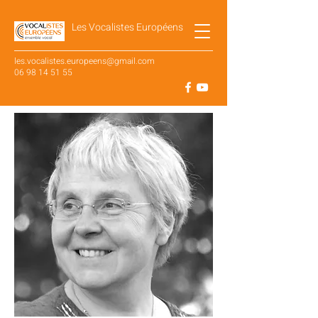
Les Vocalistes Européens
les.vocalistes.europeens@gmail.com
06 98 14 51 55
SUIVEZ NOTRE ACTUALITÉ SUR