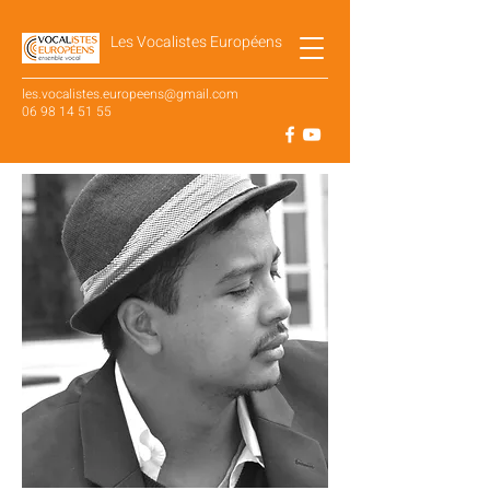
Les Vocalistes Européens
les.vocalistes.europeens@gmail.com
06 98 14 51 55
SUIVEZ NOTRE ACTUALITÉ SUR