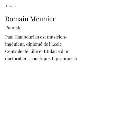
< Back
Romain Meunier
Pianiste
Paul Cambourian est musicien-
ingénieur, diplômé de l’École
Centrale de Lille et titulaire d’un
doctorat en acoustique. Il pratique la
musique depuis son plus jeune âge,
à Tours puis à Lille, atteignant un
haut niveau de piano, d’orgue, de
violon et de chant lyrique (baryton).
Habitué de la scène et du chœur, son
parcours s’est élargi jusqu’à la
direction de chœur.